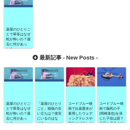
薬屋のひとりご
とで翠苓はなぜ
蛇が怖いの？過
去に何があっ
た？
最新記事 -
New Posts
-
薬屋のひとりご
「薬屋のひとり
コードブルー映
コードブルー映
とで翠苓はなぜ
ごと」猫猫の生
画で比嘉愛未が
画で脳死の子
蛇が怖いの？過
い立ちは？後宮
着用したウェデ
(岡崎達也)を演
去に何があっ
にいるのはな
ィングドレスや
じた子役は誰？
た？
ぜ？
指輪のブランド
経歴や過去の出
は？
演作品なども！