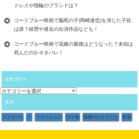
ドレスや指輪のブランドは？
コードブルー映画で脳死の子(岡崎達也)を演じた子役
は誰？経歴や過去の出演作品なども！
コードブルー映画で花嫁の最後はどうなった？未知は
死んだのかネタバレ！
カテゴリー
カ
テ
タグ
ゴ
リ
ー
ドクターX
フ
ファッション
ロケ地
薬屋のひとりごと
髪型