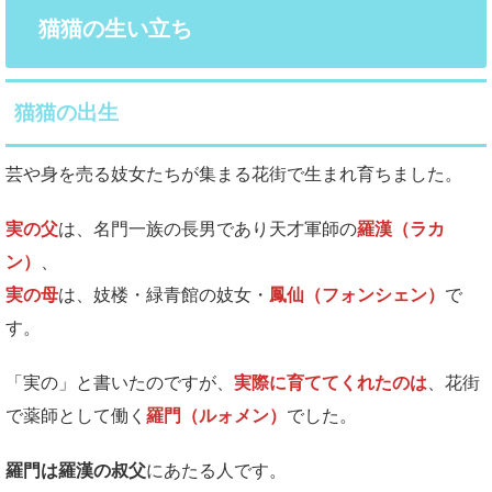
猫猫の生い立ち
猫猫の出生
芸や身を売る妓女たちが集まる花街で生まれ育ちました。
実の父
は、名門一族の長男であり天才軍師の
羅漢（ラカ
ン）
、
実の母
は、妓楼・緑青館の妓女・
鳳仙（フォンシェン）
で
す。
「実の」と書いたのですが、
実際に育ててくれたのは
、花街
で薬師として働く
羅門（ルォメン）
でした。
羅門は羅漢の叔父
にあたる人です。