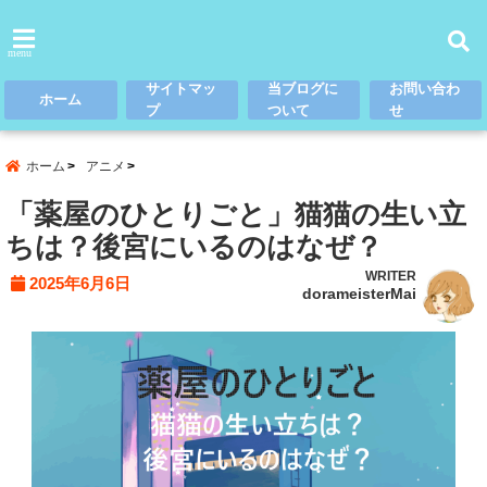
menu
サイトマッ
当ブログに
お問い合わ
ホーム
プ
ついて
せ
ホーム
アニメ
「薬屋のひとりごと」猫猫の生い立
ちは？後宮にいるのはなぜ？
WRITER
2025年6月6日
dorameisterMai