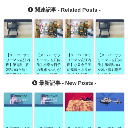
関連記事 -
Related Posts
-
【スーパーサラ
【スーパーサラ
【スーパーサラ
【スーパーサラ
リーマン左江内
リーマン左江内
リーマン左江内
リーマン左江内
氏】第1話、第
氏】小泉今日子
氏】小泉今日子
氏】第4話のロ
2話のロケ地・
の鬼嫁っぷりが
の鬼嫁っぷりが
ケ地・撮影場所
撮影場所はど
スゴイと話題
スゴイと話題
はどこ？
こ？
に！第2話の円
に！第１話の円
最新記事 -
New Posts
-
子
子