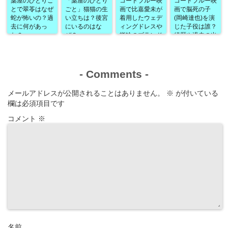
薬屋のひとりご
「薬屋のひとり
コードブルー映
コードブルー映
とで翠苓はなぜ
ごと」猫猫の生
画で比嘉愛未が
画で脳死の子
蛇が怖いの？過
い立ちは？後宮
着用したウェデ
(岡崎達也)を演
去に何があっ
にいるのはな
ィングドレスや
じた子役は誰？
た？
ぜ？
指輪のブランド
経歴や過去の出
は？
演作品なども！
-
Comments
-
メールアドレスが公開されることはありません。
※
が付いている
欄は必須項目です
コメント
※
名前