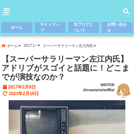
menu
サイトマッ
当ブログに
お問い合わ
ホーム
プ
ついて
せ
2017.1~
ホーム
スーパーサラリーマン左江内氏
【スーパーサラリーマン左江内氏】
アドリブがスゴイと話題に！どこま
でが演技なのか？
WRITER
2017年2月8日
dorameisterMai
2023年2月18日