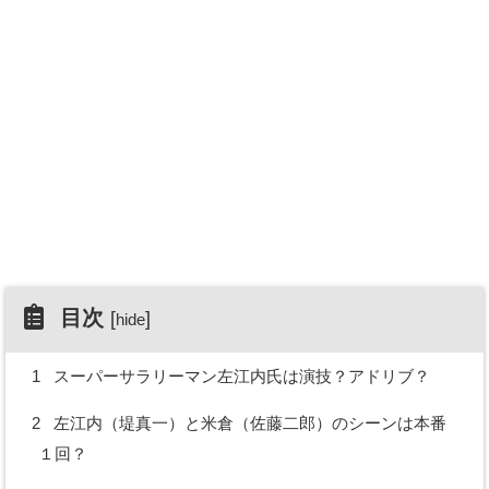
目次
[
]
hide
1
スーパーサラリーマン左江内氏は演技？アドリブ？
2
左江内（堤真一）と米倉（佐藤二郎）のシーンは本番
１回？