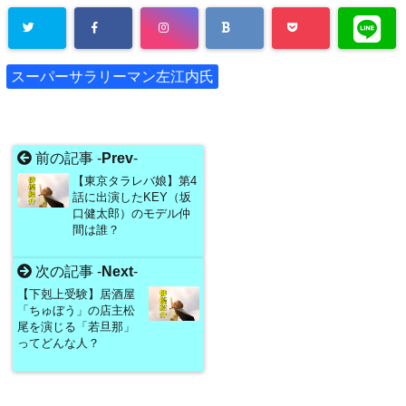
スーパーサラリーマン左江内氏
前の記事 -
Prev
-
【東京タラレバ娘】第4
話に出演したKEY（坂
口健太郎）のモデル仲
間は誰？
次の記事 -
Next
-
【下剋上受験】居酒屋
「ちゅぼう」の店主松
尾を演じる「若旦那」
ってどんな人？