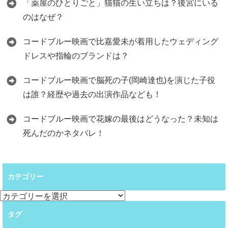
「薬屋のひとりごと」猫猫の生い立ちは？後宮にいる
のはなぜ？
コードブルー映画で比嘉愛未が着用したウェディング
ドレスや指輪のブランドは？
コードブルー映画で脳死の子(岡崎達也)を演じた子役
は誰？経歴や過去の出演作品なども！
コードブルー映画で花嫁の最後はどうなった？未知は
死んだのかネタバレ！
カテゴリー
カ
テ
タグ
ゴ
リ