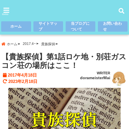
menu
サイトマッ
当ブログに
お問い合わ
ホーム
プ
ついて
せ
2017.4~
ホーム
貴族探偵
【貴族探偵】第1話ロケ地・別荘ガス
コン荘の場所はここ！
WRITER
2017年4月18日
dorameisterMai
2023年2月18日