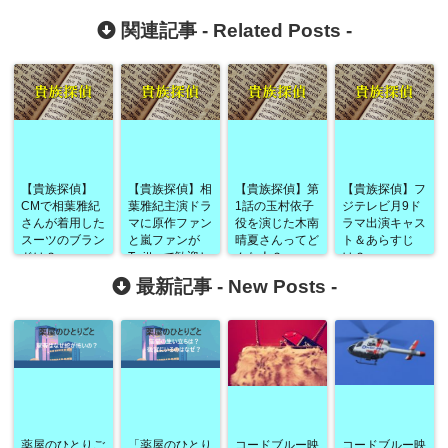
関連記事 -
Related Posts
-
【貴族探偵】
【貴族探偵】相
【貴族探偵】第
【貴族探偵】フ
CMで相葉雅紀
葉雅紀主演ドラ
1話の玉村依子
ジテレビ月9ド
さんが着用した
マに原作ファン
役を演じた木南
ラマ出演キャス
スーツのブラン
と嵐ファンが
晴夏さんってど
ト＆あらすじ
ドは？
Twitterで歓迎し
んな人？
は？
あう？！
最新記事 -
New Posts
-
薬屋のひとりご
「薬屋のひとり
コードブルー映
コードブルー映