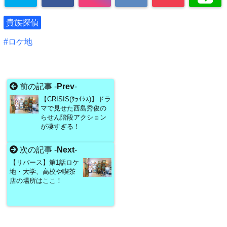
貴族探偵
ロケ地
前の記事 -
Prev
-
【CRISIS(ｸﾗｲｼｽ)】ドラ
マで見せた西島秀俊の
らせん階段アクション
が凄すぎる！
次の記事 -
Next
-
【リバース】第1話ロケ
地・大学、高校や喫茶
店の場所はここ！