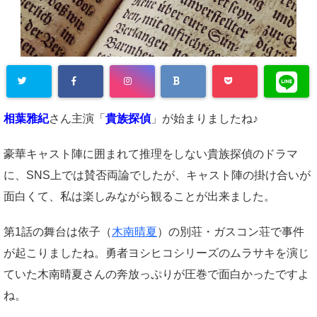
相葉雅紀
さん主演「
貴族探偵
」が始まりましたね♪
豪華キャスト陣に囲まれて推理をしない貴族探偵のドラマ
に、SNS上では賛否両論でしたが、キャスト陣の掛け合いが
面白くて、私は楽しみながら観ることが出来ました。
第1話の舞台は依子（
木南晴夏
）の別荘・ガスコン荘で事件
が起こりましたね。勇者ヨシヒコシリーズのムラサキを演じ
ていた木南晴夏さんの奔放っぷりが圧巻で面白かったですよ
ね。