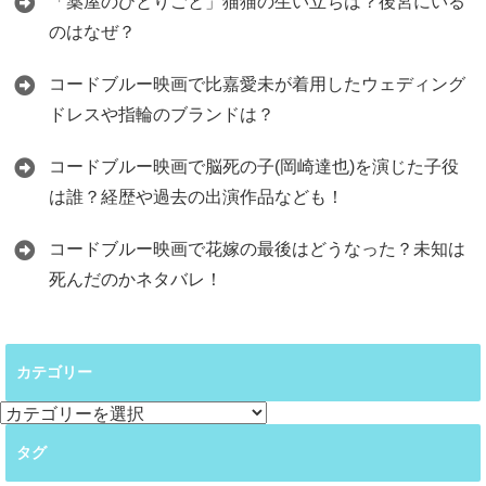
「薬屋のひとりごと」猫猫の生い立ちは？後宮にいる
のはなぜ？
コードブルー映画で比嘉愛未が着用したウェディング
ドレスや指輪のブランドは？
コードブルー映画で脳死の子(岡崎達也)を演じた子役
は誰？経歴や過去の出演作品なども！
コードブルー映画で花嫁の最後はどうなった？未知は
死んだのかネタバレ！
カテゴリー
カ
テ
タグ
ゴ
リ