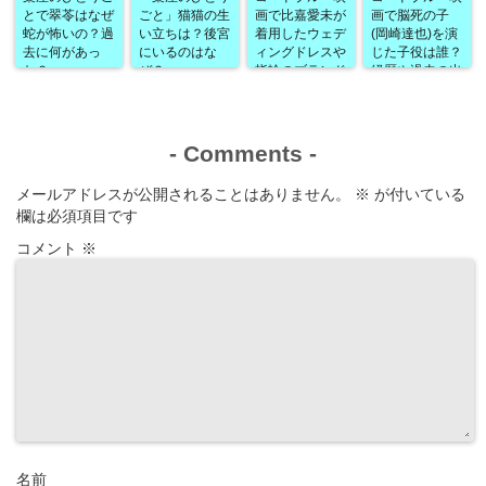
とで翠苓はなぜ
ごと」猫猫の生
画で比嘉愛未が
画で脳死の子
蛇が怖いの？過
い立ちは？後宮
着用したウェデ
(岡崎達也)を演
去に何があっ
にいるのはな
ィングドレスや
じた子役は誰？
た？
ぜ？
指輪のブランド
経歴や過去の出
は？
演作品なども！
-
Comments
-
メールアドレスが公開されることはありません。
※
が付いている
欄は必須項目です
コメント
※
名前