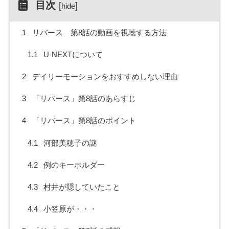
目次
[
]
hide
1
リバース 第8話の動画を視聴する方法
1.1
U-NEXTについて
2
デイリーモーションをおすすめしない理由
3
「リバース」第8話のあらすじ
4
「リバース」第8話のポイント
4.1
河部美穂子の謎
4.2
例のキーホルダー
4.3
村井が隠していたこと
4.4
小笠原が・・・