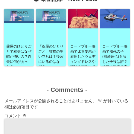
薬屋のひとりご
「薬屋のひとり
コードブルー映
コードブルー映
とで翠苓はなぜ
ごと」猫猫の生
画で比嘉愛未が
画で脳死の子
蛇が怖いの？過
い立ちは？後宮
着用したウェデ
(岡崎達也)を演
去に何があっ
にいるのはな
ィングドレスや
じた子役は誰？
た？
ぜ？
指輪のブランド
経歴や過去の出
は？
演作品なども！
-
Comments
-
メールアドレスが公開されることはありません。
※
が付いている
欄は必須項目です
コメント
※