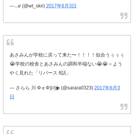
— ℳ (@wt_skri)
2017年6月3日
あさみんが学校に戻って来た〜！！！！似合うぅぅぅ
😭学校の校舎とあさみんの調和半端ない😭😭＜よう
やく見れた「リバース 8話」
— さらら 川 ΦｅΦ)|=͟͟͞͞🍣 (@sarara0323)
2017年6月3
日