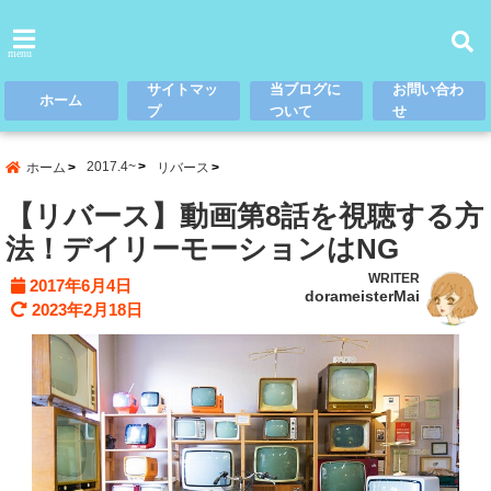
menu
サイトマッ
当ブログに
お問い合わ
ホーム
プ
ついて
せ
2017.4~
ホーム
リバース
【リバース】動画第8話を視聴する方
法！デイリーモーションはNG
WRITER
2017年6月4日
dorameisterMai
2023年2月18日