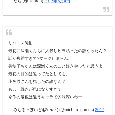
— たら (@_taaraa)
2017年6月4日
リバース8話。
最初に深瀬くんちに人殺しビラ貼ったの誰やったん？
話が複雑すぎて?マーク止まらん。
美穂子ちゃんは深瀬くんのこと好きやったと思うよ。
最初の目的は違ってたとしても。
小笠原さんを指したの誰なん？
もぉー続きが気になりすぎて。
今作の竜也は違うキャラで興味深いわー
— みちるっぽいど@\( •̀ω•́ ) (@michiru_games)
2017