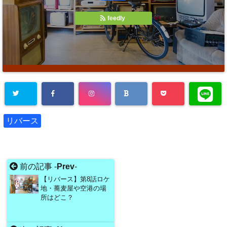
feedly
リバース
前の記事 -
Prev
-
【リバース】第8話ロケ
地・蕎麦屋や空港の場
所はどこ？