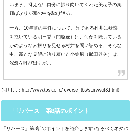
いまま、冴えない自分に振り向いてくれた美穂子の笑
顔ばかりが頭の中を駆け巡る。
一方、10年前の事件について、兄である村井に疑惑
を抱いている明日香（門脇麦）は、何かを隠している
かのような素振りを見せる村井を問い詰める。そんな
中、新たな見解に辿り着いた小笠原（武田鉄矢）は、
深瀬を呼び出すが…。
(引用元：http://www.tbs.co.jp/reverse_tbs/story/vol8.html)
「リバース」第8話のポイント
「リバース」第8話のポイントを紹介します♪なるべくネタバ