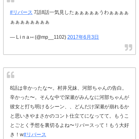
#リバース
7話8話一気見したぁぁぁぁぁうわぁぁぁぁ
ぁぁぁぁぁぁぁぁ
— L i n a ⑅ (@mp__1102)
2017年6月3日
8話は辛かったな〜。村井兄妹、河部ちゃんの告白。
辛かった〜。そんな中で深瀬がみんなに河部ちゃんが
彼女と打ち明けるシーン、、どんだけ深瀬が崩れるか
と思いきやまさかのコント仕立てになってて。もうこ
とごとく予想を裏切るよね〜リバースって！もう大好
き！w
#リバース