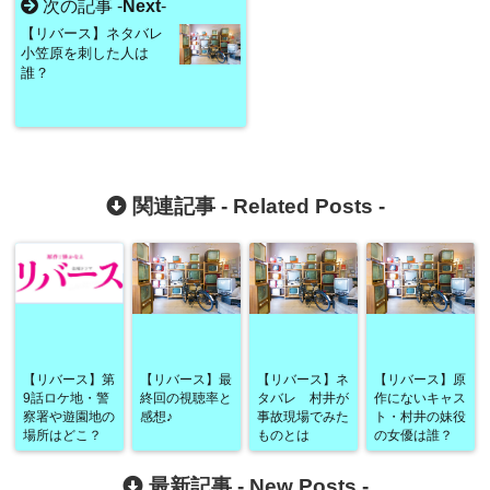
次の記事 -
Next
-
【リバース】ネタバレ
小笠原を刺した人は
誰？
関連記事 -
Related Posts
-
【リバース】第
【リバース】最
【リバース】ネ
【リバース】原
9話ロケ地・警
終回の視聴率と
タバレ 村井が
作にないキャス
察署や遊園地の
感想♪
事故現場でみた
ト・村井の妹役
場所はどこ？
ものとは
の女優は誰？
最新記事 -
New Posts
-