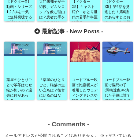
【ドクターX】
大門未知子が手
【ドクター
【ドクター
動画・シリーズ
術後、ガムシロ
X5】キャスト
X5】第6話を見
1,2,3,4を一気
ップを飲む理由
紹介・ゆとり世
逃した！第6話
に無料視聴する
は？患者に手を
代の若手外科医
のあらすじとお
方法は？今秋、
当てるのはな
は誰？
すすめの動画視
未知子が帰って
ぜ？
聴方法は？
最新記事 -
New Posts
-
くる！
薬屋のひとりご
「薬屋のひとり
コードブルー映
コードブルー映
とで翠苓はなぜ
ごと」猫猫の生
画で比嘉愛未が
画で脳死の子
蛇が怖いの？過
い立ちは？後宮
着用したウェデ
(岡崎達也)を演
去に何があっ
にいるのはな
ィングドレスや
じた子役は誰？
た？
ぜ？
指輪のブランド
経歴や過去の出
は？
演作品なども！
-
Comments
-
メールアドレスが公開されることはありません。
※
が付いている