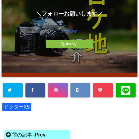
＼フォローお願いします／
Follow
feedly
ドクターX5
前の記事 -
Prev
-