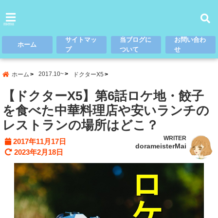
menu
サイトマッ
当ブログに
お問い合わ
ホーム
プ
ついて
せ
2017.10~
ホーム
ドクターX5
【ドクターX5】第6話ロケ地・餃子
を食べた中華料理店や安いランチの
レストランの場所はどこ？
WRITER
2017年11月17日
dorameisterMai
2023年2月18日