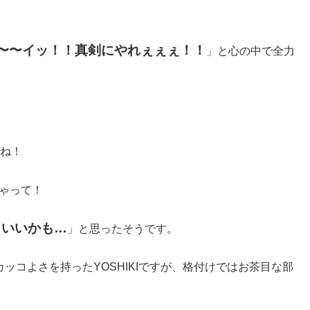
〜〜〜イッ！！真剣にやれぇぇぇ！！
」と心の中で全力
。
すね！
ゃって！
コいいかも…
」と思ったそうです。
カッコよさを持ったYOSHIKIですが、格付けではお茶目な部