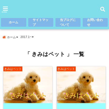
menu
サイトマッ
当ブログに
お問い合わ
ホーム
プ
ついて
せ
2017.1~
ホーム
「 きみはペット 」 一覧
きみはペット
きみはペット