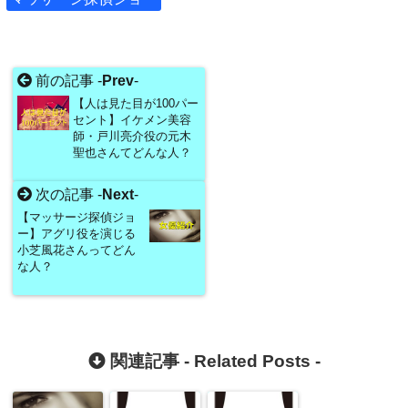
前の記事 -
Prev
-
【人は見た目が100パー
セント】イケメン美容
師・戸川亮介役の元木
聖也さんてどんな人？
次の記事 -
Next
-
【マッサージ探偵ジョ
ー】アグリ役を演じる
小芝風花さんってどん
な人？
関連記事 -
Related Posts
-