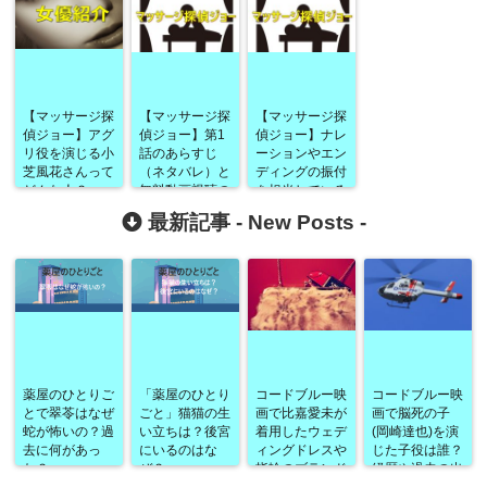
【マッサージ探
【マッサージ探
【マッサージ探
偵ジョー】アグ
偵ジョー】第1
偵ジョー】ナレ
リ役を演じる小
話のあらすじ
ーションやエン
芝風花さんって
（ネタバレ）と
ディングの振付
どんな人？
無料動画視聴の
を担当している
方法は？
のは誰？
最新記事 -
New Posts
-
薬屋のひとりご
「薬屋のひとり
コードブルー映
コードブルー映
とで翠苓はなぜ
ごと」猫猫の生
画で比嘉愛未が
画で脳死の子
蛇が怖いの？過
い立ちは？後宮
着用したウェデ
(岡崎達也)を演
去に何があっ
にいるのはな
ィングドレスや
じた子役は誰？
た？
ぜ？
指輪のブランド
経歴や過去の出