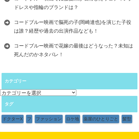
ドレスや指輪のブランドは？
コードブルー映画で脳死の子(岡崎達也)を演じた子役
は誰？経歴や過去の出演作品なども！
コードブルー映画で花嫁の最後はどうなった？未知は
死んだのかネタバレ！
カテゴリー
カ
テ
タグ
ゴ
リ
ー
ドクターX
フ
ファッション
ロケ地
薬屋のひとりごと
髪型