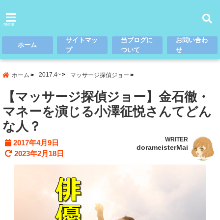
menu
サイトマッ
当ブログに
お問い合わ
ホーム
プ
ついて
せ
2017.4~
ホーム
マッサージ探偵ジョー
【マッサージ探偵ジョー】金石徹・
マネーを演じる小澤征悦さんてどん
な人？
WRITER
2017年4月9日
dorameisterMai
2023年2月18日