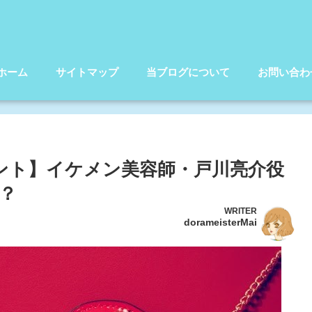
ホーム
サイトマップ
当ブログについて
お問い合わ
セント】イケメン美容師・戸川亮介役
？
WRITER
dorameisterMai