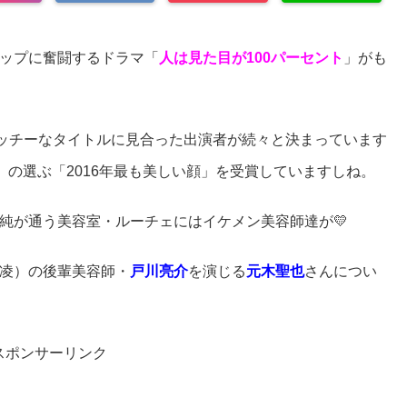
ップに奮闘するドラマ「
人は見た目が100パーセント
」がも
ャッチーなタイトルに見合った出演者が続々と決まっています
」の選ぶ「2016年最も美しい顔」を受賞していますしね。
純が通う美容室・ルーチェにはイケメン美容師達が💛
凌）の後輩美容師・
戸川亮介
を演じる
元木聖也
さんについ
スポンサーリンク