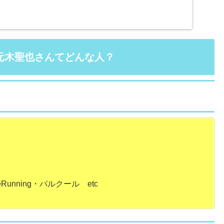
ク
元木聖也さんてどんな人？
nning・パルクール etc