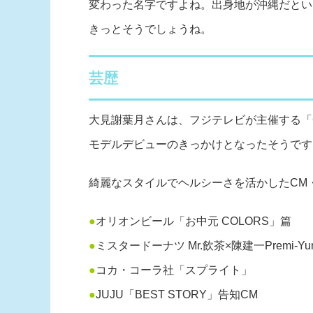
変わった名字ですよね。出身地が沖縄だとい
きっとそうでしょうね。
芸歴
大見謝葉月さんは、フジテレビが主催する「Gi
モデルデビューのきっかけとなったそうです
綺麗なスタイルでヘルシーさを活かしたCM
●
オリオンビール「お中元 COLORS」篇
●
ミスタードーナツ Mr.飲茶×陳建一Premi
●
コカ・コーラ社「スプライト」
●
JUJU「BEST STORY」告知CM