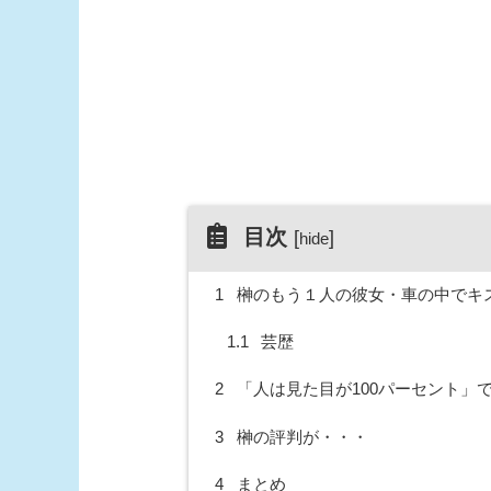
目次
[
]
hide
1
榊のもう１人の彼女・車の中でキ
1.1
芸歴
2
「人は見た目が100パーセント」
3
榊の評判が・・・
4
まとめ