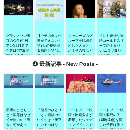
グランメゾン東
【ウチの夫は仕
ジャニーズのグ
世にも奇妙な物
京の久住(中村
事ができない】
ループを脱退退
語コールドスリ
アン)は何者で
第3話の視聴率
所した人まと
ープのネタバ
企みは何?履歴
＆感想と第4話
め！その後はど
レ!ムロツヨシ
書の父の名は伏
のあらすじ
うなった？
はカプセルに入
線?
ってどうなる
最新記事 -
New Posts
-
の？
薬屋のひとりご
「薬屋のひとり
コードブルー映
コードブルー映
とで翠苓はなぜ
ごと」猫猫の生
画で比嘉愛未が
画で脳死の子
蛇が怖いの？過
い立ちは？後宮
着用したウェデ
(岡崎達也)を演
去に何があっ
にいるのはな
ィングドレスや
じた子役は誰？
た？
ぜ？
指輪のブランド
経歴や過去の出