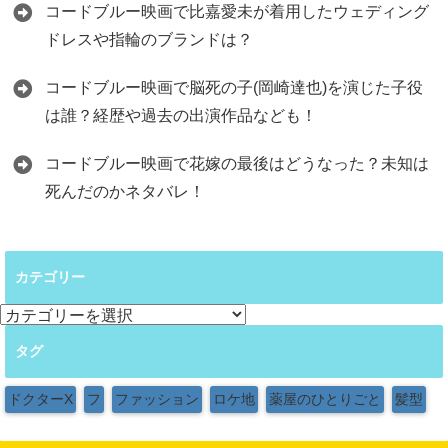
コードブルー映画で比嘉愛未が着用したウェディング
ドレスや指輪のブランドは？
コードブルー映画で脳死の子(岡崎達也)を演じた子役
は誰？経歴や過去の出演作品なども！
コードブルー映画で花嫁の最後はどうなった？未知は
死んだのかネタバレ！
カテゴリー
カ
テ
タグ
ゴ
リ
ー
ドクターX
フ
ファッション
ロケ地
薬屋のひとりごと
髪型