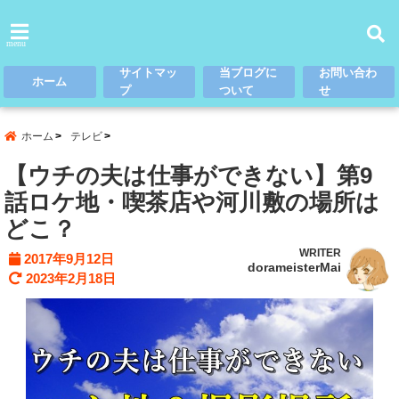
menu
サイトマッ
当ブログに
お問い合わ
ホーム
プ
ついて
せ
ホーム
テレビ
【ウチの夫は仕事ができない】第9
話ロケ地・喫茶店や河川敷の場所は
どこ？
WRITER
2017年9月12日
dorameisterMai
2023年2月18日