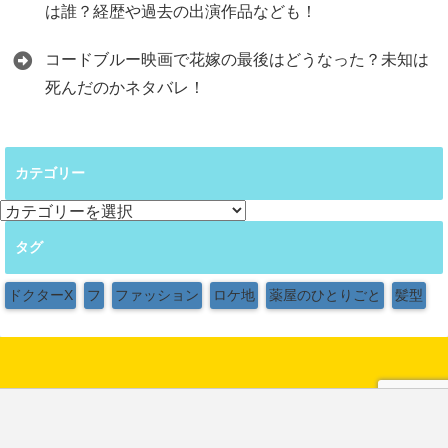
は誰？経歴や過去の出演作品なども！
コードブルー映画で花嫁の最後はどうなった？未知は
死んだのかネタバレ！
カテゴリー
カ
テ
タグ
ゴ
リ
ー
ドクターX
フ
ファッション
ロケ地
薬屋のひとりごと
髪型
Copyright©
, 2026 All Rights Reserved.