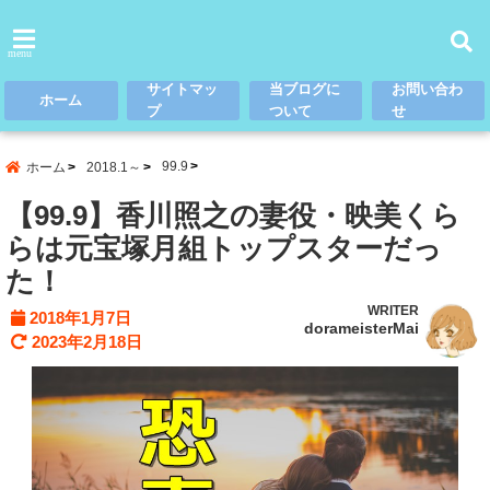
menu
サイトマッ
当ブログに
お問い合わ
ホーム
プ
ついて
せ
99.9
ホーム
2018.1～
【99.9】香川照之の妻役・映美くら
らは元宝塚月組トップスターだっ
た！
WRITER
2018年1月7日
dorameisterMai
2023年2月18日