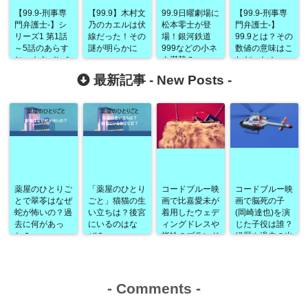
【99.9‐刑事専
【99.9】木村文
99.9日曜劇場に
【99.9-刑事専
門弁護士‐】シ
乃のカエルは伏
松本零士が登
門弁護士-】
リーズ1 第1話
線だった！その
場！銀河鉄道
99.9とは？その
～5話のあらす
謎が明らかに
999などの小ネ
数値の意味はこ
じ・ネタバレを
タ満載？
れだった！
おさらい！
最新記事 -
New Posts
-
2018年冬に向
けて！
薬屋のひとりご
「薬屋のひとり
コードブルー映
コードブルー映
とで翠苓はなぜ
ごと」猫猫の生
画で比嘉愛未が
画で脳死の子
蛇が怖いの？過
い立ちは？後宮
着用したウェデ
(岡崎達也)を演
去に何があっ
にいるのはな
ィングドレスや
じた子役は誰？
た？
ぜ？
指輪のブランド
経歴や過去の出
は？
演作品なども！
-
Comments
-