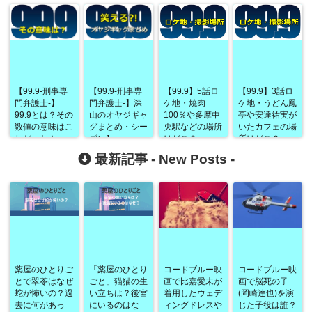
【99.9-刑事専
【99.9-刑事専
【99.9】5話ロ
【99.9】3話ロ
門弁護士-】
門弁護士-】深
ケ地・焼肉
ケ地・うどん鳳
99.9とは？その
山のオヤジギャ
100％や多摩中
亭や安達祐実が
数値の意味はこ
グまとめ・シー
央駅などの場所
いたカフェの場
れだった！
ズン1
はどこ？
所はどこ？
最新記事 -
New Posts
-
薬屋のひとりご
「薬屋のひとり
コードブルー映
コードブルー映
とで翠苓はなぜ
ごと」猫猫の生
画で比嘉愛未が
画で脳死の子
蛇が怖いの？過
い立ちは？後宮
着用したウェデ
(岡崎達也)を演
去に何があっ
にいるのはな
ィングドレスや
じた子役は誰？