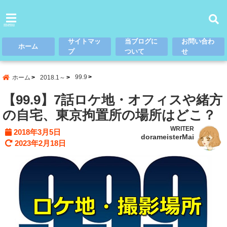
menu
サイトマッ
当ブログに
お問い合わ
ホーム
プ
ついて
せ
99.9
ホーム
2018.1～
【99.9】7話ロケ地・オフィスや緒方
の自宅、東京拘置所の場所はどこ？
WRITER
2018年3月5日
dorameisterMai
2023年2月18日