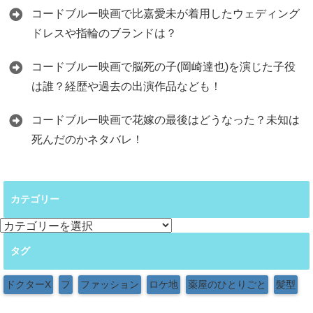
コードブルー映画で比嘉愛未が着用したウェディング
ドレスや指輪のブランドは？
コードブルー映画で脳死の子(岡崎達也)を演じた子役
は誰？経歴や過去の出演作品なども！
コードブルー映画で花嫁の最後はどうなった？未知は
死んだのかネタバレ！
カテゴリー
カ
テ
タグ
ゴ
リ
ー
ドクターX
フ
ファッション
ロケ地
薬屋のひとりごと
髪型