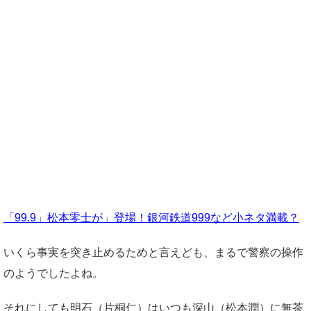
「99.9」松本零士が」登場！銀河鉄道999など小ネタ満載？
いくら事実を突き止めるためと言えども、まるで警察の操作
のようでしたよね。
それにしても明石（片桐仁）はいつも深山（松本潤）に無茶