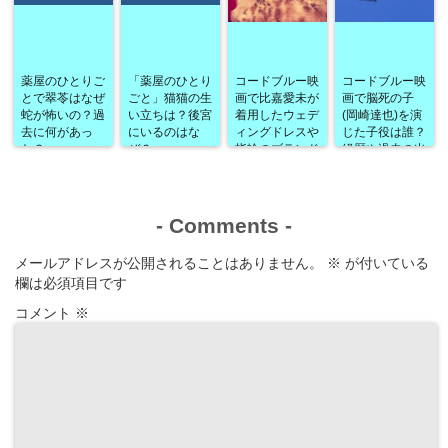
薬屋のひとりご
「薬屋のひとり
コードブルー映
コードブルー映
とで翠苓はなぜ
ごと」猫猫の生
画で比嘉愛未が
画で脳死の子
蛇が怖いの？過
い立ちは？後宮
着用したウェデ
(岡崎達也)を演
去に何があっ
にいるのはな
ィングドレスや
じた子役は誰？
た？
ぜ？
指輪のブランド
経歴や過去の出
は？
演作品なども！
-
Comments
-
メールアドレスが公開されることはありません。
※
が付いている
欄は必須項目です
コメント
※