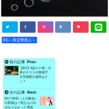
BG～身辺警護人～
前の記事 -
Prev
-
【BG】8話ロケ地・川
岸のテラスや警視庁、
大学病院の場所はど
こ？
次の記事 -
Next
-
BGで村田（上川隆也）
の死因は？死ななけれ
ばならなかった理由