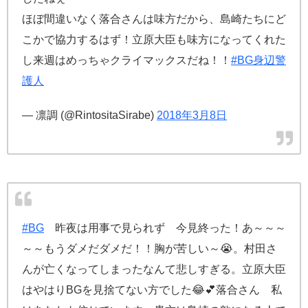
ほぼ間違いなく落合さんは味方だから、島崎たちにど
こかで協力するはず！立原大臣も味方になってくれた
し来週はめっちゃクライマックスだね！！
#BG身辺警
護人
— 凛調 (@RintositaSirabe)
2018年3月8日
#BG
昨夜は用事で見られず 今見終った！あ～～～
～～もうダメだダメだ！！胸が苦しい～😭。村田さ
んが亡くなってしまったなんて悲しすぎる。立原大臣
はやはりBGを見捨てない方でした😂💕落合さん 私