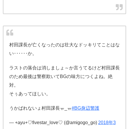
村田課長が亡くなったのは壮大なドッキリてことはな
い･･････か。
ラストの落合は消しましょ～か言うてるけど村田課長
のため最後は警察欺いてBGの味方につくよね。絶
対。
そぅあってほしい。
うかばれないょ村田課長ㅠ_ㅠ
#BG身辺警護
— +ayu+♡fivestar_love♡ (@amigogo_go)
2018年3