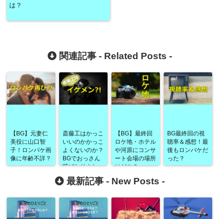
は？
関連記事 -
Related Posts
-
【BG】元妻仁
斎藤工はかっこ
【BG】最終回
BG最終回の視
美役に山口智
いいのかかっこ
ロケ地・ホテル
聴率＆感想！最
子！ロンバケ画
よくないのか？
や河原にコンサ
後もロンバケだ
像に年齢不詳？
BGでおっさん
ート会場の場所
った？
呼ばわりされ
はどこ？
た？！
最新記事 -
New Posts
-