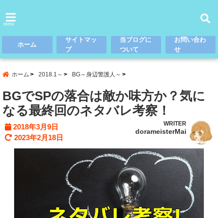
menu
サイトマッ
当ブログに
お問い合わ
ホーム
プ
ついて
せ
ホーム
2018.1～
BG～身辺警護人～
BGでSPの落合は敵か味方か？気に
なる最終回のネタバレ考察！
WRITER
2018年3月9日
dorameisterMai
2023年2月18日