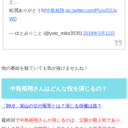
と…
松潤ありがとう‼
#中島裕翔
pic.twitter.com/PUvzD2Js
WD
— ゆとみ☆こと (@yuto_miko3535)
2018年3月11日
他の番組を観ていても気が抜けませんね！
中島裕翔さんはどんな役を演じるの？
「99.9」深山の父の冤罪とは？演じる俳優は誰？
最終回で
中島裕翔さんが演じるのは、父親が殺人犯であり、