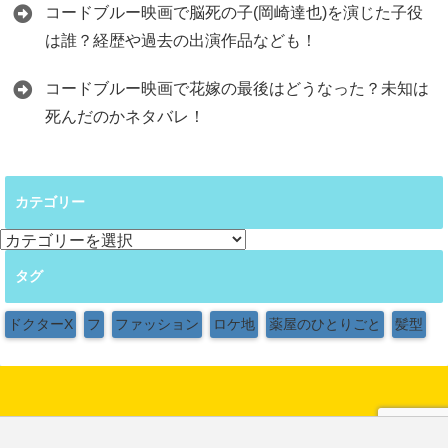
コードブルー映画で脳死の子(岡崎達也)を演じた子役
は誰？経歴や過去の出演作品なども！
コードブルー映画で花嫁の最後はどうなった？未知は
死んだのかネタバレ！
カテゴリー
カ
テ
タグ
ゴ
リ
ー
ドクターX
フ
ファッション
ロケ地
薬屋のひとりごと
髪型