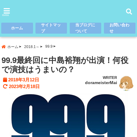
menu
サイトマッ
当ブログに
お問い合わ
ホーム
プ
ついて
せ
99.9
ホーム
2018.1～
99.9最終回に中島裕翔が出演！何役
で演技はうまいの？
WRITER
2018年3月12日
dorameisterMai
2023年2月18日