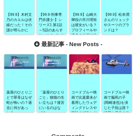
【99.9】木村文
【99.9‐刑事専
【99.9】山崎大
【99.9】松本潤
乃のカエルは伏
門弁護士‐】シ
輝役の市川理矩
さんのリュック
線だった！その
リーズ1 第1話
は彼女がいる？
やスーツのブラ
謎が明らかに
～5話のあらす
プロフィールや
ンドは？
じ・ネタバレを
過去の出演ドラ
おさらい！
マは？
最新記事 -
New Posts
-
2018年冬に向
けて！
薬屋のひとりご
「薬屋のひとり
コードブルー映
コードブルー映
とで翠苓はなぜ
ごと」猫猫の生
画で比嘉愛未が
画で脳死の子
蛇が怖いの？過
い立ちは？後宮
着用したウェデ
(岡崎達也)を演
去に何があっ
にいるのはな
ィングドレスや
じた子役は誰？
た？
ぜ？
指輪のブランド
経歴や過去の出
は？
演作品なども！