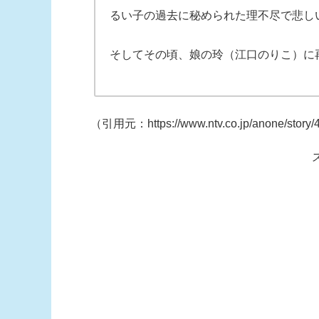
るい子の過去に秘められた理不尽で悲し
そしてその頃、娘の玲（江口のりこ）に
（引用元：https://www.ntv.co.jp/anone/story/