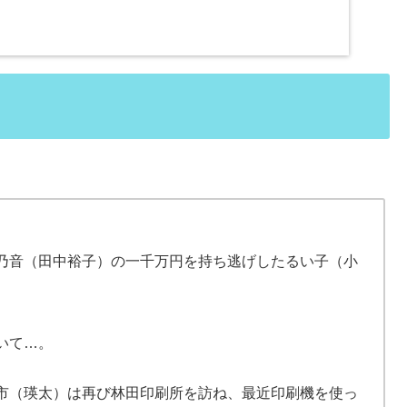
乃音（田中裕子）の一千万円を持ち逃げしたるい子（小
いて…。
市（瑛太）は再び林田印刷所を訪ね、最近印刷機を使っ