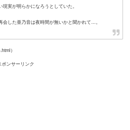
い現実が明らかになろうとしていた。
再会した亜乃音は夜時間が無いかと聞かれて…。
4.html）
スポンサーリンク