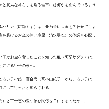
子と質素な暮らしを送る理市には何かを企んでいるよう
るハリカ（広瀬すず）は、亜乃音に大金を失わせてしま
療を受けるお金の無い彦星（清水尋也）の体調も心配し
い子がお金を奪ったことを知った舵（阿部サダヲ）は、
と共にるい子の家へ。
でるい子の姑・百合恵（高林由紀子）から、るい子は
前に出て行ったと知らされる。
潤）と百合恵の歪な依存関係を目にするのだが…。