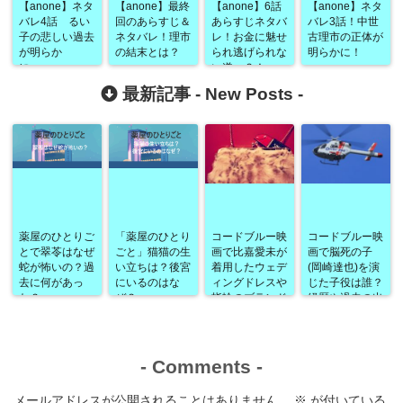
【anone】ネタ
【anone】最終
【anone】6話
【anone】ネタ
バレ4話 るい
回のあらすじ＆
あらすじネタバ
バレ3話！中世
子の悲しい過去
ネタバレ！理市
レ！お金に魅せ
古理市の正体が
が明らか
の結末とは？
られ逃げられな
明らかに！
に・・・
い道へ？！
最新記事 -
New Posts
-
薬屋のひとりご
「薬屋のひとり
コードブルー映
コードブルー映
とで翠苓はなぜ
ごと」猫猫の生
画で比嘉愛未が
画で脳死の子
蛇が怖いの？過
い立ちは？後宮
着用したウェデ
(岡崎達也)を演
去に何があっ
にいるのはな
ィングドレスや
じた子役は誰？
た？
ぜ？
指輪のブランド
経歴や過去の出
は？
演作品なども！
-
Comments
-
メールアドレスが公開されることはありません。
※
が付いている