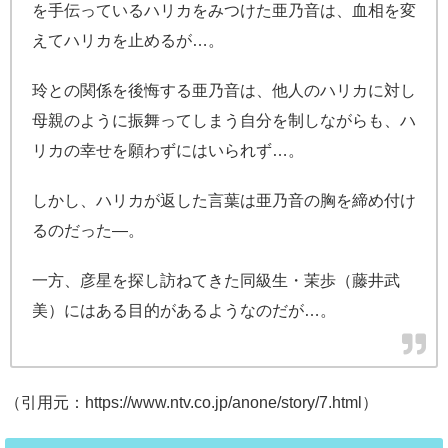
を手伝っているハリカをみつけた亜乃音は、血相を変
えてハリカを止めるが…。
玲との関係を後悔する亜乃音は、他人のハリカに対し
母親のように振舞ってしまう自分を制しながらも、ハ
リカの幸せを願わずにはいられず…。
しかし、ハリカが返した言葉は亜乃音の胸を締め付け
るのだった―。
一方、彦星を探し訪ねてきた同級生・茉歩（藤井武
美）にはある目的があるようなのだが…。
（引用元：https://www.ntv.co.jp/anone/story/7.html）