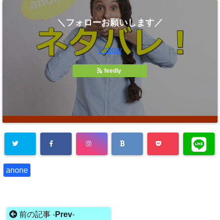
＼フォローお願いします／
Follow
feedly
anone
前の記事 -
Prev
-