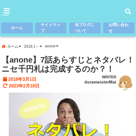
menu
サイトマッ
当ブログに
お問い合わ
ホーム
プ
ついて
せ
anone
ホーム
2018.1～
【anone】7話あらすじとネタバレ！
ニセ千円札は完成するのか？！
WRITER
2018年3月1日
dorameisterMai
2023年2月18日