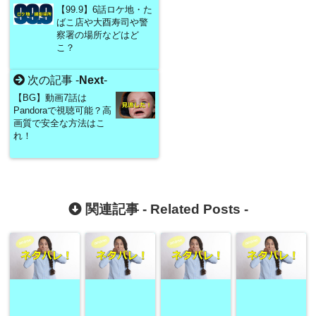
【99.9】6話ロケ地・た
ばこ店や大酉寿司や警
察署の場所などはど
こ？
次の記事 -
Next
-
【BG】動画7話は
Pandoraで視聴可能？高
画質で安全な方法はこ
れ！
関連記事 -
Related Posts
-