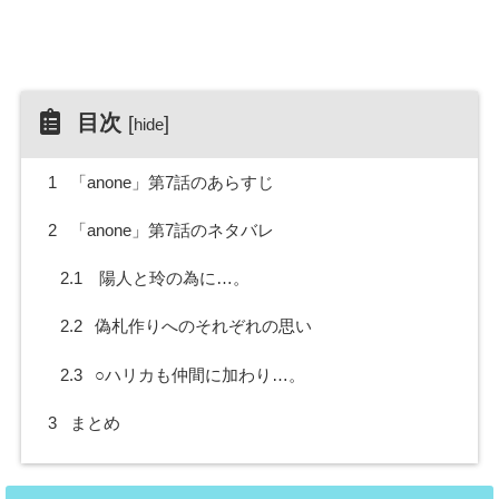
目次
[
]
hide
1
「anone」第7話のあらすじ
2
「anone」第7話のネタバレ
2.1
陽人と玲の為に…。
2.2
偽札作りへのそれぞれの思い
2.3
○ハリカも仲間に加わり…。
3
まとめ