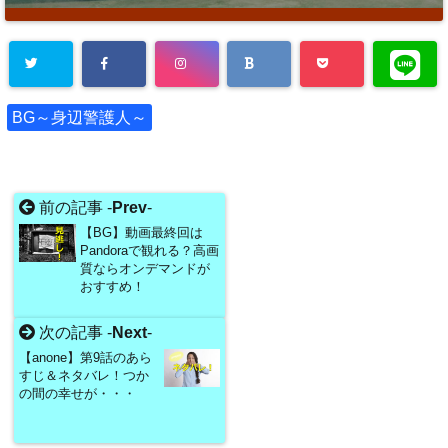
BG～身辺警護人～
前の記事 -
Prev
-
【BG】動画最終回は
Pandoraで観れる？高画
質ならオンデマンドが
おすすめ！
次の記事 -
Next
-
【anone】第9話のあら
すじ＆ネタバレ！つか
の間の幸せが・・・