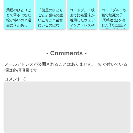
薬屋のひとりご
「薬屋のひとり
コードブルー映
コードブルー映
とで翠苓はなぜ
ごと」猫猫の生
画で比嘉愛未が
画で脳死の子
蛇が怖いの？過
い立ちは？後宮
着用したウェデ
(岡崎達也)を演
去に何があっ
にいるのはな
ィングドレスや
じた子役は誰？
た？
ぜ？
指輪のブランド
経歴や過去の出
は？
演作品なども！
-
Comments
-
メールアドレスが公開されることはありません。
※
が付いている
欄は必須項目です
コメント
※