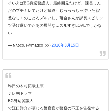
そいえばBG身辺警護人、最終回見たけど、課長しん
だのブチキレてたけど最終回むっっっちゃ泣いた 誤
差なし！のことろズルいし、落合さんが課長スピリッ
ツ受け継いでたあの展開な…ズルすぎLOVEでしかな
い
— ᴍᴀɢᴄᴏ. (@magco_xx)
2018年3月15日
昨日の木村拓哉主演
テレ朝ドラマ
BG身辺警護人
で江口洋介が演じる警察官が警察の不正を告発する