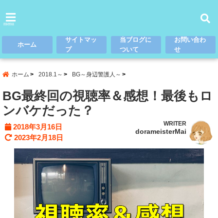
menu
サイトマッ
当ブログに
お問い合わ
ホーム
プ
ついて
せ
ホーム
2018.1～
BG～身辺警護人～
BG最終回の視聴率＆感想！最後もロ
ンバケだった？
WRITER
2018年3月16日
dorameisterMai
2023年2月18日