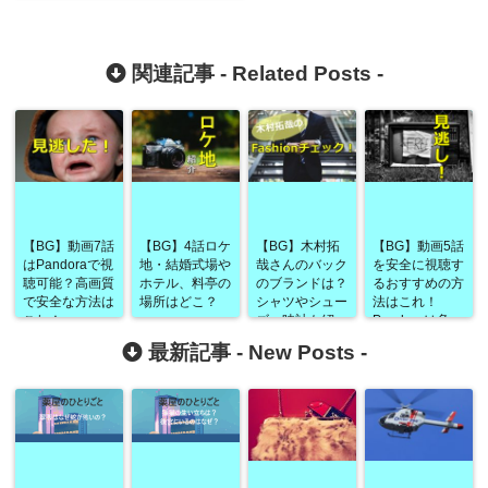
関連記事 -
Related Posts
-
【BG】動画7話
【BG】4話ロケ
【BG】木村拓
【BG】動画5話
はPandoraで視
地・結婚式場や
哉さんのバック
を安全に視聴す
聴可能？高画質
ホテル、料亭の
のブランドは？
るおすすめの方
で安全な方法は
場所はどこ？
シャツやシュー
法はこれ！
これ！
ズ、時計も紹
Pandoraは危
介！
険！
最新記事 -
New Posts
-