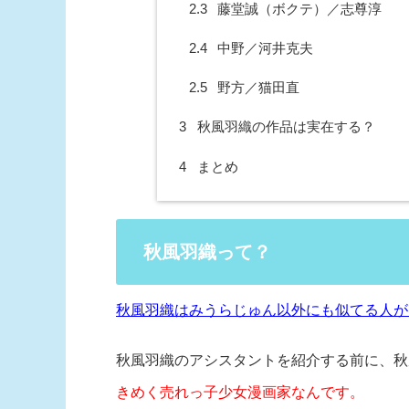
2.3
藤堂誠（ボクテ）／志尊淳
2.4
中野／河井克夫
2.5
野方／猫田直
3
秋風羽織の作品は実在する？
4
まとめ
秋風羽織って？
秋風羽織はみうらじゅん以外にも似てる人が
秋風羽織のアシスタントを紹介する前に、秋
きめく売れっ子少女漫画家なんです。