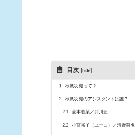
目次
[
]
hide
1
秋風羽織って？
2
秋風羽織のアシスタントは誰？
2.1
菱本若菜／井川遥
2.2
小宮裕子（ユーコ）／清野菜