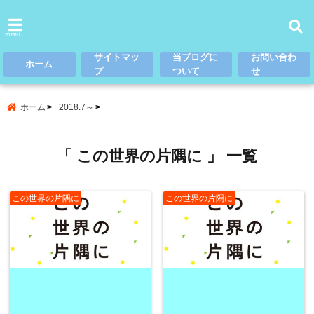
menu
サイトマッ
当ブログに
お問い合わ
ホーム
プ
ついて
せ
ホーム
2018.7～
「 この世界の片隅に 」 一覧
この世界の片隅に
この世界の片隅に