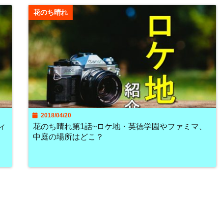
花のち晴れ
2018/04/20
ィ
花のち晴れ第1話~ロケ地・英徳学園やファミマ、
中庭の場所はどこ？