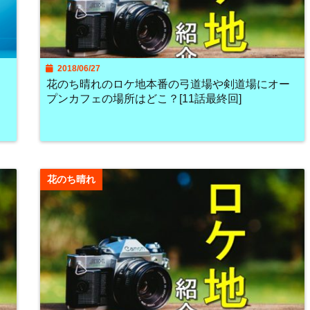
2018/06/27
？
花のち晴れのロケ地本番の弓道場や剣道場にオー
プンカフェの場所はどこ？[11話最終回]
花のち晴れ