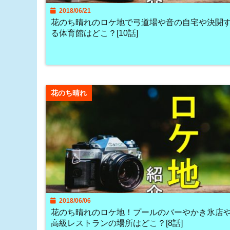
2018/06/21
花のち晴れのロケ地で弓道場や音の自宅や決闘
る体育館はどこ？[10話]
花のち晴れ
2018/06/06
花のち晴れのロケ地！プールのバーやかき氷店
高級レストランの場所はどこ？[8話]