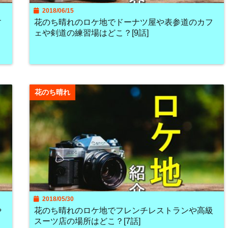
2018/06/15
す
花のち晴れのロケ地でドーナツ屋や表参道のカフ
ェや剣道の練習場はどこ？[9話]
花のち晴れ
2018/05/30
や
花のち晴れのロケ地でフレンチレストランや高級
スーツ店の場所はどこ？[7話]