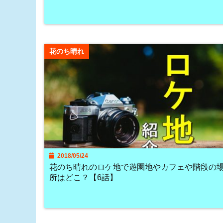
花のち晴れ
2018/05/24
花のち晴れのロケ地で遊園地やカフェや階段の
所はどこ？【6話】