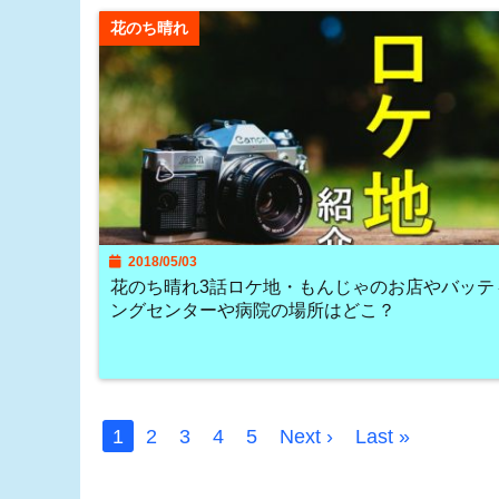
花のち晴れ
2018/05/03
花のち晴れ3話ロケ地・もんじゃのお店やバッテ
ングセンターや病院の場所はどこ？
1
2
3
4
5
Next ›
Last »