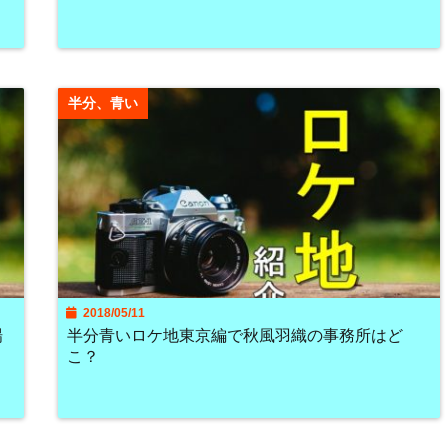
半分、青い
2018/05/11
場
半分青いロケ地東京編で秋風羽織の事務所はど
こ？