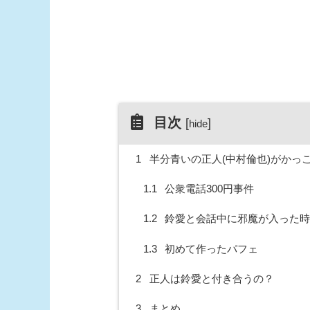
目次
[
]
hide
1
半分青いの正人(中村倫也)がかっ
1.1
公衆電話300円事件
1.2
鈴愛と会話中に邪魔が入った時
1.3
初めて作ったパフェ
2
正人は鈴愛と付き合うの？
3
まとめ