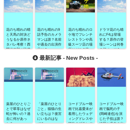
花のち晴れの晴
花のち晴れの9
花のち晴れのロ
ドラマ花のち晴
と天馬の対決ど
話予告のカメラ
ケ地でフレンチ
れにF4は登場
うなるか原作ネ
マンは誰？名前
レストランや高
する？原作の登
タバレ考察！西
や過去の出演作
級スーツ店の場
場シーンは何巻
門総二郎が弓道
品は？
所はどこ？[7
の何ページ？
の先生で出演？
話]
最新記事 -
New Posts
-
薬屋のひとりご
「薬屋のひとり
コードブルー映
コードブルー映
とで翠苓はなぜ
ごと」猫猫の生
画で比嘉愛未が
画で脳死の子
蛇が怖いの？過
い立ちは？後宮
着用したウェデ
(岡崎達也)を演
去に何があっ
にいるのはな
ィングドレスや
じた子役は誰？
た？
ぜ？
指輪のブランド
経歴や過去の出
は？
演作品なども！