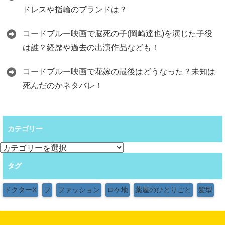
ドレスや指輪のブランドは？
コードブルー映画で脳死の子(岡崎達也)を演じた子役
は誰？経歴や過去の出演作品なども！
コードブルー映画で花嫁の最後はどうなった？未知は
死んだのかネタバレ！
カテゴリー
カ
テ
タグ
ゴ
リ
ー
ドクターX
フ
ファッション
ロケ地
薬屋のひとりごと
髪型