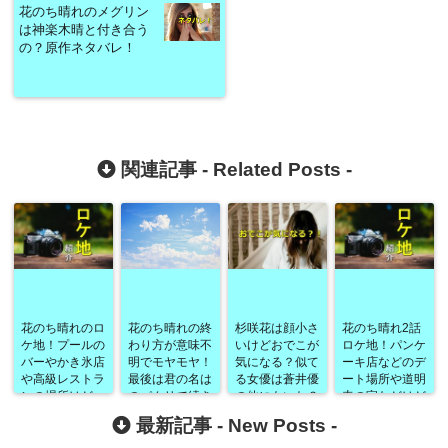
花のち晴れのメグリン
は神楽木晴と付き合う
の？原作ネタバレ！
関連記事 -
Related Posts
-
花のち晴れのロ
花のち晴れの終
杉咲花は顔小さ
花のち晴れ2話
ケ地！プールの
わり方が意味不
いけどおでこが
ロケ地！パンケ
バーやかき氷店
明でモヤモヤ！
気になる？似て
ーキ店などのデ
や高級レストラ
最後は君の名は
る女優は蒼井優
ート場所や道明
ンの場所はど
のパクリで続き
の他にもいた？
寺の家などはど
こ？[8話]
があるの？
こ？
最新記事 -
New Posts
-