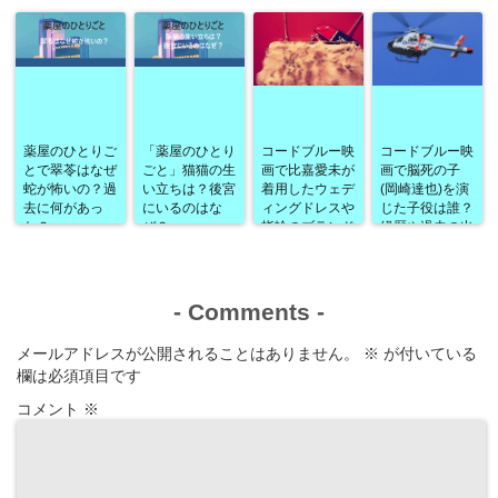
薬屋のひとりご
「薬屋のひとり
コードブルー映
コードブルー映
とで翠苓はなぜ
ごと」猫猫の生
画で比嘉愛未が
画で脳死の子
蛇が怖いの？過
い立ちは？後宮
着用したウェデ
(岡崎達也)を演
去に何があっ
にいるのはな
ィングドレスや
じた子役は誰？
た？
ぜ？
指輪のブランド
経歴や過去の出
は？
演作品なども！
-
Comments
-
メールアドレスが公開されることはありません。
※
が付いている
欄は必須項目です
コメント
※