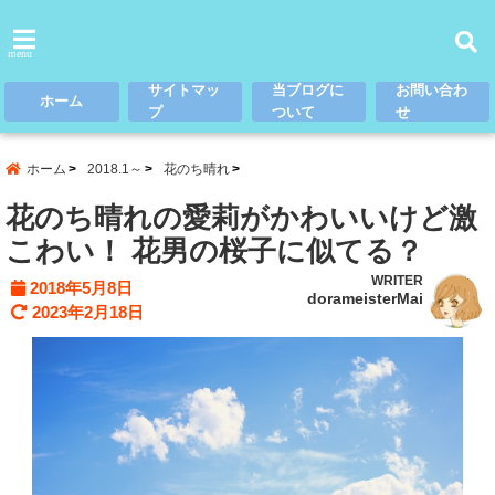
menu
サイトマッ
当ブログに
お問い合わ
ホーム
プ
ついて
せ
ホーム
2018.1～
花のち晴れ
花のち晴れの愛莉がかわいいけど激
こわい！ 花男の桜子に似てる？
WRITER
2018年5月8日
dorameisterMai
2023年2月18日