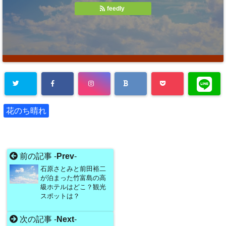
feedly
花のち晴れ
前の記事 -
Prev
-
石原さとみと前田裕二
が泊まった竹富島の高
級ホテルはどこ？観光
スポットは？
次の記事 -
Next
-