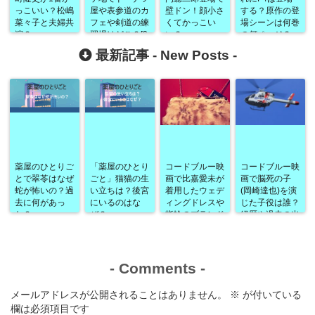
っこいい？松嶋
屋や表参道のカ
壁ドン！顔小さ
する？原作の登
菜々子と夫婦共
フェや剣道の練
くてかっこい
場シーンは何巻
演？
習場はどこ？[9
い？
の何ページ？
話]
最新記事 -
New Posts
-
薬屋のひとりご
「薬屋のひとり
コードブルー映
コードブルー映
とで翠苓はなぜ
ごと」猫猫の生
画で比嘉愛未が
画で脳死の子
蛇が怖いの？過
い立ちは？後宮
着用したウェデ
(岡崎達也)を演
去に何があっ
にいるのはな
ィングドレスや
じた子役は誰？
た？
ぜ？
指輪のブランド
経歴や過去の出
は？
演作品なども！
-
Comments
-
メールアドレスが公開されることはありません。
※
が付いている
欄は必須項目です