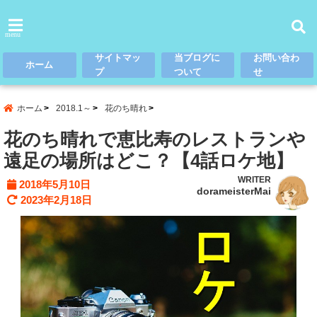
menu
サイトマッ
当ブログに
お問い合わ
ホーム
プ
ついて
せ
ホーム
2018.1～
花のち晴れ
花のち晴れで恵比寿のレストランや
遠足の場所はどこ？【4話ロケ地】
WRITER
2018年5月10日
dorameisterMai
2023年2月18日