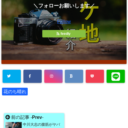
＼フォローお願いします／
Follow
feedly
花のち晴れ
前の記事 -
Prev
-
中川大志の腹筋がヤバ