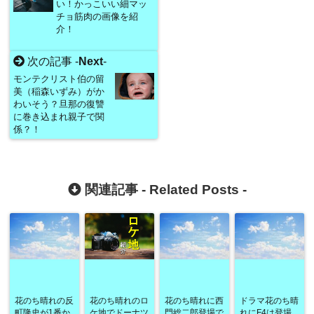
い！かっこいい細マッ
チョ筋肉の画像を紹
介！
次の記事 -
Next
-
モンテクリスト伯の留
美（稲森いずみ）がか
わいそう？旦那の復讐
に巻き込まれ親子で関
係？！
関連記事 -
Related Posts
-
花のち晴れの反
花のち晴れのロ
花のち晴れに西
ドラマ花のち晴
町隆史が1番か
ケ地でドーナツ
門総二郎登場で
れにF4は登場