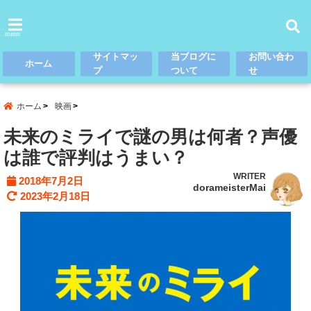
menu
サイトマッ
当ブログに
お問い合わ
ホーム
プ
ついて
せ
ホーム
映画
未来のミライで謎の男は何者？声優
は誰で評判はうまい？
WRITER
2018年7月2日
dorameisterMai
2023年2月18日