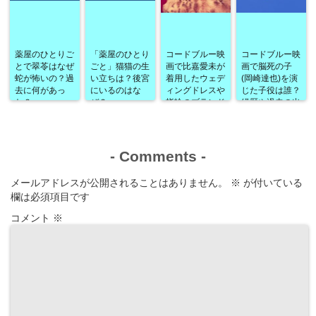
薬屋のひとりご
「薬屋のひとり
コードブルー映
コードブルー映
とで翠苓はなぜ
ごと」猫猫の生
画で比嘉愛未が
画で脳死の子
蛇が怖いの？過
い立ちは？後宮
着用したウェデ
(岡崎達也)を演
去に何があっ
にいるのはな
ィングドレスや
じた子役は誰？
た？
ぜ？
指輪のブランド
経歴や過去の出
は？
演作品なども！
-
Comments
-
メールアドレスが公開されることはありません。
※
が付いている
欄は必須項目です
コメント
※