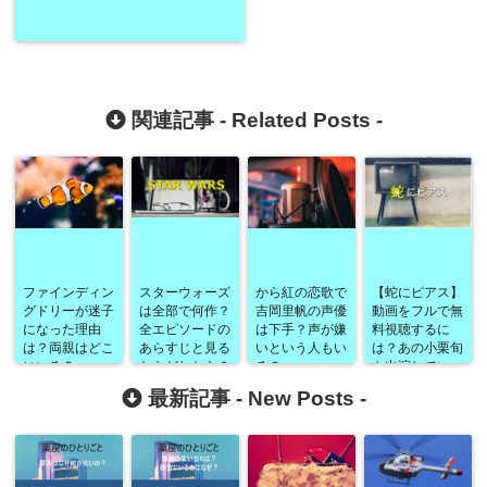
関連記事 -
Related Posts
-
ファインディン
スターウォーズ
から紅の恋歌で
【蛇にピアス】
グドリーが迷子
は全部で何作？
吉岡里帆の声優
動画をフルで無
になった理由
全エピソードの
は下手？声が嫌
料視聴するに
は？両親はどこ
あらすじと見る
いという人もい
は？あの小栗旬
にいる？
ならどれから？
る？
も出演してい
た！
最新記事 -
New Posts
-