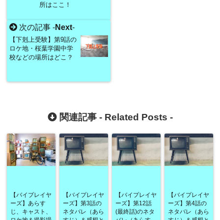
所はここ！
次の記事 -
Next
-
【下剋上受験】第9話の
ロケ地・桜葉学園中学
校などの場所はどこ？
関連記事 -
Related Posts
-
【バイプレイヤ
【バイプレイヤ
【バイプレイヤ
【バイプレイヤ
ーズ】あらす
ーズ】第3話の
ーズ】第12話
ーズ】第4話の
じ、キャスト、
ネタバレ（あら
(最終話)のネタ
ネタバレ（あら