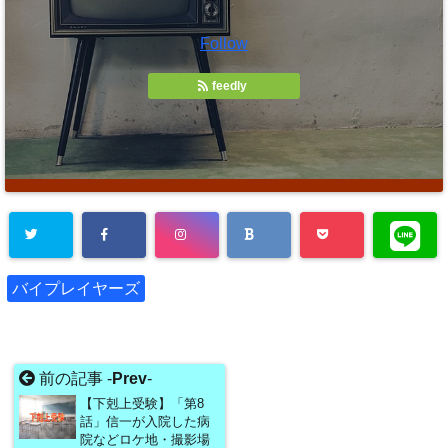
Follow
feedly
バイプレイヤーズ
前の記事 -
Prev
-
【下剋上受験】「第8
話」信一が入院した病
院などロケ地・撮影場