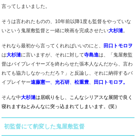
言ってしまいました。
そうは言われたものの、10年前以降1度も監督をやっていな
いという鬼屋敷監督と一緒に映画を完成させたい
大杉漣
。
それなら最初から言ってくれればいいのにと、
田口トモロヲ
は
大杉漣
に言いますが、それに対して
寺島進
は、「鬼屋敷監
督はバイプレイヤーズを終わらせた張本人なんだから、言わ
れても協力しなかっただろ？」と反論し、それに納得するバ
イプレイヤー
遠藤憲一
、
光石研
、
松重豊
、
田口トモロヲ。
そんな中
大杉漣
は居眠りをし、こんなシリアスな展開で良く
寝れますねとみんなに突っ込まれてしまいます。(笑）
初監督にて豹変した鬼屋敷監督