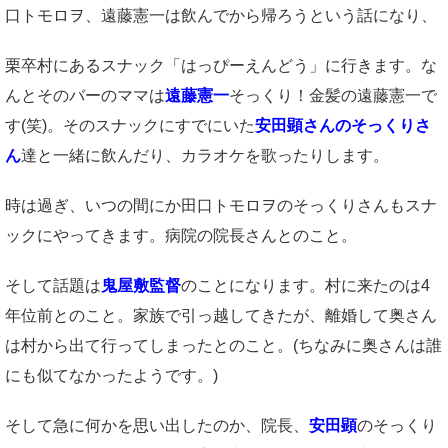
口トモロヲ、遠藤憲一は飲んでから帰ろうという話になり、
栗卒村にあるスナック「はっぴーえんどう」に行きます。な
んとそのバーのママは
遠藤憲一
そっくり！金髪の遠藤憲一で
す(笑)。そのスナックにすでにいた
安田顕さんのそっくりさ
ん
達と一緒に飲んだり、カラオケを歌ったりします。
時は過ぎ、いつの間にか田口トモロヲのそっくりさんもスナ
ックにやってきます。病院の院長さんとのこと。
そして話題は
鬼屋敷監督
のことになります。村に来たのは4
年位前とのこと。家族で引っ越してきたが、離婚して奥さん
は村から出て行ってしまったとのこと。(ちなみに奥さんは誰
にも似てなかったようです。)
そして急に何かを思い出したのか、院長、
安田顕
のそっくり