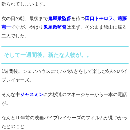
断られてしまいます。
次の日の朝、最後まで
鬼屋敷監督
を待つ
田口トモロヲ、遠藤
憲一
ですが、やはり
鬼屋敷監督
は来ず、そのまま館山に帰る
二人でした。
そして一週間後。新たな人物が。。
1週間後。シェアハウスにてババ抜きをして楽しむ6人のバイ
プレイヤーズ。
そんな中
ジャスミン
に大杉漣のマネージャーから一本の電話
が。
なんと10年前の映画バイプレイヤーズのフィルムが見つかっ
たとのこと！