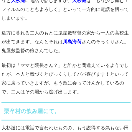
うと
大杉漣
に電話で話しますが、
大杉漣
は「もう少し頼む！
フィルムのこともよろしく」といって一方的に電話を切って
しまいます。
途方に暮れる二人のもとに鬼屋敷監督の家から一人の高校生
が出てきます。なんとそれは
川島海荷
さんのそっくりさん。
鬼屋敷監督の娘さんでした。
最初は「ママと院長さん？」と誰かと間違えているようでし
たが、本人と気づくとびっくりしてパパ喜びます！といって
家に戻っていきますが、もう既に会ってけんかしているの
で、二人はその場から逃げ出します。
栗卒村の飲み屋にて。
大杉漣には電話で言われたものの、もう説得する気もない田