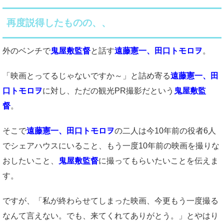
再度説得したものの、、
外のベンチで
鬼屋敷監督
と話す
遠藤憲一、田口トモロヲ
。
「映画とってるじゃないですか～」と詰め寄る
遠藤憲一、田
口トモロヲ
に対し、ただの観光PR撮影だという
鬼屋敷監
督
。
そこで
遠藤憲一、田口トモロヲ
の二人は今10年前の役者6人
でシェアハウスにいること、もう一度10年前の映画を撮りな
おしたいこと、
鬼屋敷監督
に撮ってもらいたいことを伝えま
す。
ですが、「私が終わらせてしまった映画、今更もう一度撮る
なんて言えない。でも、来てくれてありがとう。」とやはり