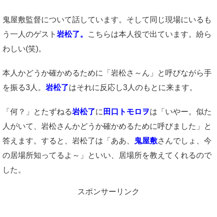
鬼屋敷監督について話しています。そして同じ現場にいるも
う一人のゲスト
岩松了。
こちらは本人役で出ています。紛ら
わしい(笑)。
本人かどうか確かめるために「岩松さ～ん」と呼びながら手
を振る3人。
岩松了
はそれに反応し3人のもとに来ます。
「何？」とたずねる
岩松了
に
田口トモロヲ
は「いやー。似た
人がいて、岩松さんかどうか確かめるために呼びました」と
答えます。すると、岩松了は「ああ、
鬼屋敷
さんでしょ、今
の居場所知ってるよ～」といい、居場所を教えてくれるので
した。
スポンサーリンク