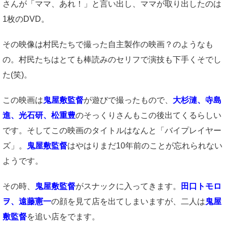
さんが「ママ、あれ！」と言い出し、ママが取り出したのは
1枚のDVD。
その映像は村民たちで撮った自主製作の映画？のようなも
の。村民たちはとても棒読みのセリフで演技も下手くそでし
た(笑)。
この映画は
鬼屋敷監督
が遊びで撮ったもので、
大杉漣、寺島
進、光石研、松重豊
のそっくりさんもこの後出てくるらしい
です。そしてこの映画のタイトルはなんと「バイプレイヤー
ズ」。
鬼屋敷監督
はやはりまだ10年前のことが忘れられない
ようです。
その時、
鬼屋敷監督
がスナックに入ってきます。
田口トモロ
ヲ、遠藤憲一
の顔を見て店を出てしまいますが、二人は
鬼屋
敷監督
を追い店をでます。