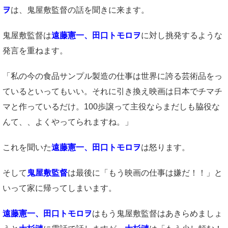
ヲ
は、鬼屋敷監督の話を聞きに来ます。
鬼屋敷監督は
遠藤憲一、田口トモロヲ
に対し挑発するような
発言を重ねます。
「私の今の食品サンプル製造の仕事は世界に誇る芸術品をっ
ているといってもいい。それに引き換え映画は日本でチマチ
マと作っているだけ。100歩譲って主役ならまだしも脇役な
んて、、よくやってられますね。」
これを聞いた
遠藤憲一、田口トモロヲ
は怒ります。
そして
鬼屋敷監督
は最後に「もう映画の仕事は嫌だ！！」と
いって家に帰ってしまいます。
遠藤憲一、田口トモロヲ
はもう鬼屋敷監督はあきらめましょ