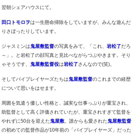
翌朝シェアハウスにて。
田口トモロヲ
は一生懸命掃除をしていますが、みんな遊んだ
りさぼったりしています。
ジャスミンは
鬼屋敷監督
の写真をみて、「これ、
岩松了
だろ
～」。と岩松了の顔写真と見比べながらつぶやきます。そり
ゃそうです、
鬼屋敷監督役
は
岩松了
さんなので(笑)。
そしてバイプレイヤーズたちは
鬼屋敷監督
のこれまでの経歴
について思いをはせます。
周囲を気遣う優しい性格と、誠実な仕事っぷりが重宝され、
助監督として高く評価されていたが、重宝されすぎて監督を
やれずに50台を迎えた
鬼屋敷
。誰からも愛された
鬼屋敷監督
の初めての監督作品が10年前の「バイプレイヤーズ」だった