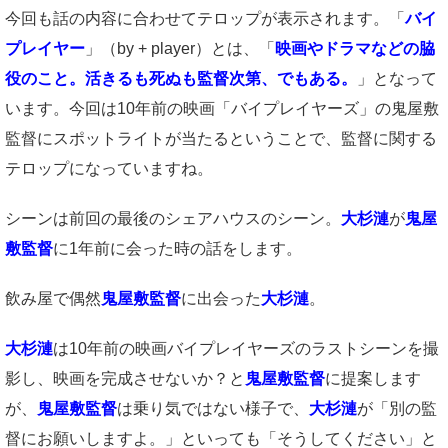
今回も話の内容に合わせてテロップが表示されます。「
バイ
プレイヤー
」（by + player）とは、「
映画やドラマなどの脇
役のこと。活きるも死ぬも監督次第、でもある。
」となって
います。今回は10年前の映画「バイプレイヤーズ」の鬼屋敷
監督にスポットライトが当たるということで、監督に関する
テロップになっていますね。
シーンは前回の最後のシェアハウスのシーン。
大杉漣
が
鬼屋
敷監督
に1年前に会った時の話をします。
飲み屋で偶然
鬼屋敷監督
に出会った
大杉漣
。
大杉漣
は10年前の映画バイプレイヤーズのラストシーンを撮
影し、映画を完成させないか？と
鬼屋敷監督
に提案します
が、
鬼屋敷監督
は乗り気ではない様子で、
大杉漣
が「別の監
督にお願いしますよ。」といっても「そうしてください」と