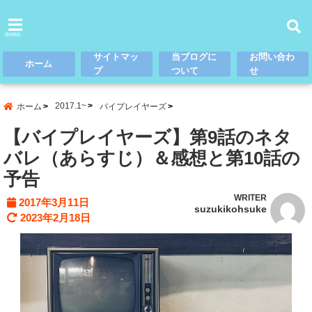
menu
サイトマッ
当ブログに
お問い合わ
ホーム
プ
ついて
せ
2017.1~
ホーム
バイプレイヤーズ
【バイプレイヤーズ】第9話のネタ
バレ（あらすじ）＆感想と第10話の
予告
WRITER
2017年3月11日
suzukikohsuke
2023年2月18日