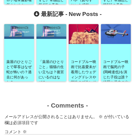
ロケ地＆撮影場
すじ）＆感想と
バレ（あらす
すじ）＆感想と
所まとめ！
第4話の予告
じ）＆感想
第5話の予告
最新記事 -
New Posts
-
薬屋のひとりご
「薬屋のひとり
コードブルー映
コードブルー映
とで翠苓はなぜ
ごと」猫猫の生
画で比嘉愛未が
画で脳死の子
蛇が怖いの？過
い立ちは？後宮
着用したウェデ
(岡崎達也)を演
去に何があっ
にいるのはな
ィングドレスや
じた子役は誰？
た？
ぜ？
指輪のブランド
経歴や過去の出
は？
演作品なども！
-
Comments
-
メールアドレスが公開されることはありません。
※
が付いている
欄は必須項目です
コメント
※