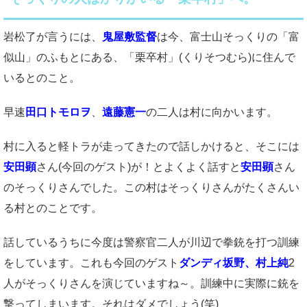
岩松了が言うには、
鬼屋敷監督
は今、富士山そっくりの「富
似山」のふもとにある、「栗卒村」(くりそつむら)に住んで
いるとのこと。
早速
田口トモロヲ
、
遠藤憲一
の二人は村に向かいます。
村に入ると軽トラが走ってきたので話しかけると、そこには
安田顕
さん(今回のゲスト)が！とよくよく話すと
安田顕
さん
のそっくりさんでした。この村はそっくりさんがたくさんい
る村とのことです。
話しているうちに今度は警察官二人が川辺で拳銃を打つ訓練
をしています。これも今回のゲスト
ダンディ坂野、村上純
2
人がそっくりさんを演じていますね～。訓練中に実際に銃を
撃ってしまいます。それはダメでしょう(笑)